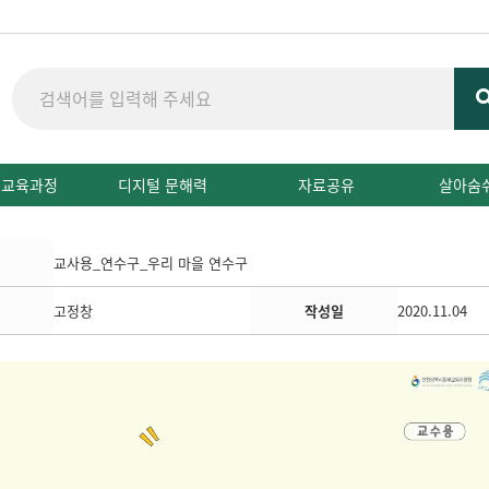
 교육과정
디지털 문해력
자료공유
살아숨
교사용_연수구_우리 마을 연수구
고정창
작성일
2020.11.04