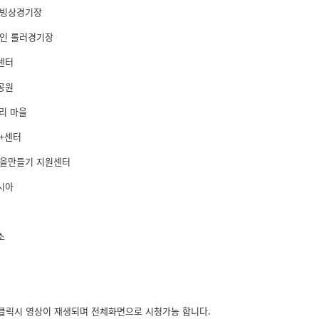
제빙상경기장
라인 롤러경기장
센터
공원
우리 마을
일+센터
마을만들기 지원센터
시아
소
 클릭시 영상이 재생되며 전체화면으로 시청가능 합니다.