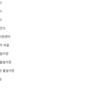
서
서
서
보건소
지원센터
우리 마을
물놀이장
 물놀이장
원 물놀이장
길