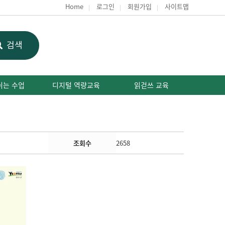
Home
로그인
회원가입
사이트맵
검색
쉬는 수업
디지털 역량교육
읽걷쓰 교육
조회수
2658