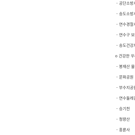
- 공단소방
- 송도소방
- 연수경찰
- 연수구 
- 송도건강
o 건강한 
- 봉재산 
- 문화공원
- 부수지공
- 연수둘레
- 승기천
- 청량산
- 흥륜사