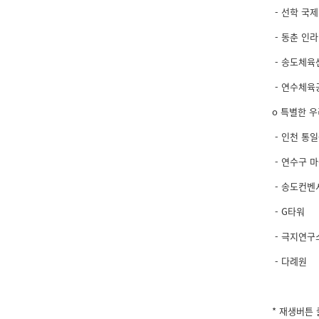
- 선학 국
- 동춘 인
- 송도체육
- 연수체육
o 특별한 
- 인천 통
- 연수구 
- 송도컨벤
- G타워
- 극지연구
- 다례원
* 재생버튼