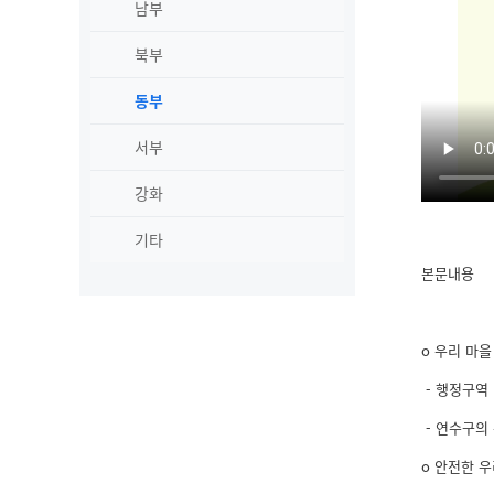
남부
북부
동부
서부
강화
기타
본문내용
o 우리 마
- 행정구역
- 연수구의
o 안전한 