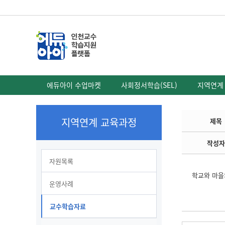
에듀아이 수업마켓
사회정서학습(SEL)
지역연계
지역연계 교육과정
제목
작성자
자원목록
학교와 마을
운영사례
교수학습자료