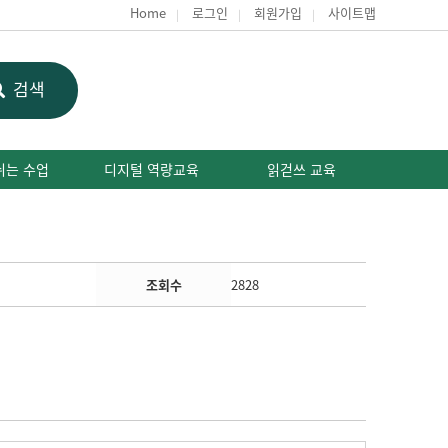
Home
로그인
회원가입
사이트맵
검색
쉬는 수업
디지털 역량교육
읽걷쓰 교육
조회수
2828