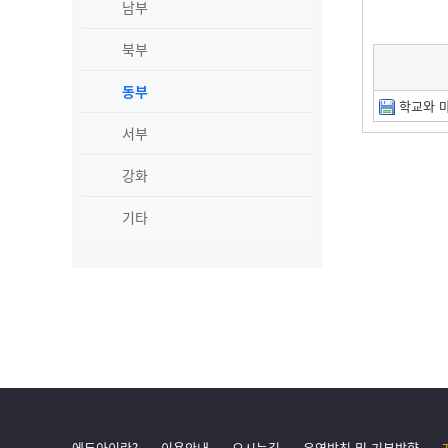
남부
북부
동부
학교와 마
서부
강화
기타
에듀아이란?
이용안내
오시는길
운영방침 및 기본방향