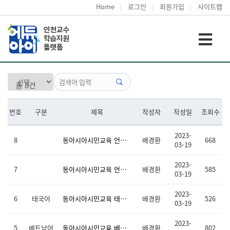
Home
로그인
회원가입
사이트맵
총 8건
번호
구분
제목
작성자
작성일
조회수
2023-
8
동아시아시민교육 언어별 중급 교수·학습자료 모음(중/일/러/베/태)
배경환
668
03-19
2023-
7
동아시아시민교육 언어별 문자 및 발음학습(중/일/러/베/태)
배경환
585
03-19
2023-
6
태국어
동아시아시민교육 태국어 중급 수업동영상 및 교수·학습자료
배경환
526
03-19
2023-
5
베트남어
동아시아시민교육 베트남어 중급 수업동영상 및 교수·학습자료
배경환
802