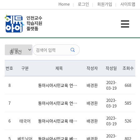
Home
로그인
회원가입
사이트맵
총 8건
번호
구분
제목
작성자
작성일
조회수
2023-
8
동아시아시민교육 언어별 중급 교수·학습자료 모음(중/일/러/베/태)
배경환
668
03-19
2023-
7
동아시아시민교육 언어별 문자 및 발음학습(중/일/러/베/태)
배경환
585
03-19
2023-
6
태국어
동아시아시민교육 태국어 중급 수업동영상 및 교수·학습자료
배경환
526
03-19
2023-
5
베트남어
동아시아시민교육 베트남어 중급 수업동영상 및 교수·학습자료
배경환
802