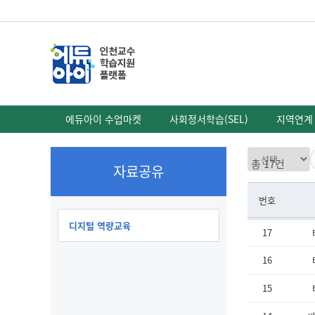
에듀아이 수업마켓
사회정서학습(SEL)
지역연계
총 17건
자료공유
번호
디지털 역량교육
17
16
15