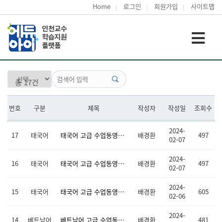
Home
로그인
회원가입
사이트맵
총 17건
번호
구분
제목
작성자
작성일
조회수
2024-
17
태국어
태국어 고급 수업동영상(14-16차시)
배경환
497
02-07
2024-
16
태국어
태국어 고급 수업동영상(9-13차시)
배경환
497
02-07
2024-
15
태국어
태국어 고급 수업동영상(1-8차시)
배경환
605
02-06
2024-
14
베트남어
베트남어 고급 수업동영상(13-16차시)
배경환
481