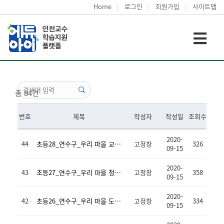
Home
로그인
회원가입
사이트맵
총 84건
번호
제목
작성자
작성일
조회수
2020-
44
초등28_연수구_우리 마을 교육시설
고정창
326
09-15
2020-
43
초등27_연수구_우리 마을 청소년시설
고정창
358
09-15
2020-
42
초등26_연수구_우리 마을 도서관
고정창
334
09-15