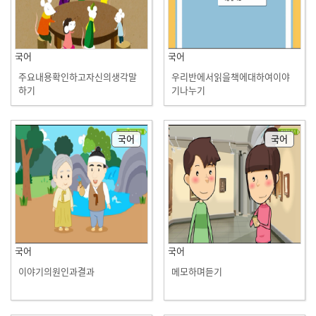
국어
국어
주요내용확인하고자신의생각말
우리반에서읽을책에대하여이야
하기
기나누기
국어
국어
국어
국어
이야기의원인과결과
메모하며듣기