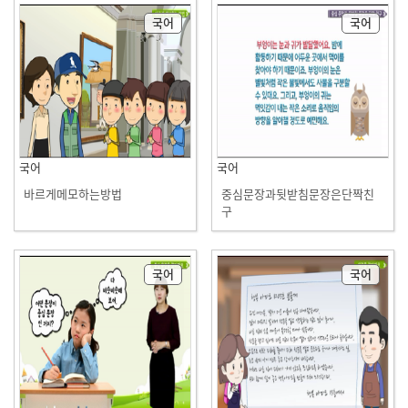
국어
국어
국어
국어
바르게메모하는방법
중심문장과뒷받침문장은단짝친
구
국어
국어