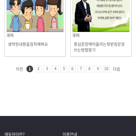
국어
국어
생략된내용을짐작해봐요
중심문장에어울리는뒷받침문장
쓰는방법알기
2
3
4
5
6
7
8
9
10
이전
1
다음
에듀아이란?
이용안내