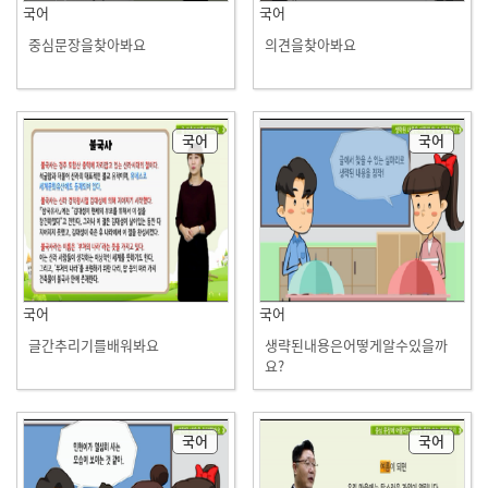
국어
국어
중심문장을찾아봐요
의견을찾아봐요
국어
국어
국어
국어
글간추리기를배워봐요
생략된내용은어떻게알수있을까
요?
국어
국어