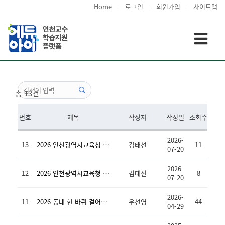
Home
로그인
회원가입
사이트맵
총 13건
번호
제목
작성자
작성일
조회수
2026-
13
2026 인천광역시교육청 -지역교육자원목록(남동구)7월 기준
김태선
11
07-20
2026-
12
2026 인천광역시교육청 -지역교육자원목록(연수구)7월 기준
김태선
8
07-20
2026-
11
2026 동네 한 바퀴 걸어서 마을 탐방 자료집(남동구, 연수구)
우선영
44
04-29